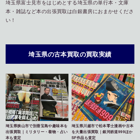
埼玉県富士見市をはじめとする埼玉県の単行本・文庫
本・雑誌など本の出張買取は白銀書房におまかせくださ
い！
埼玉県の古本買取の買取実績
本を
埼玉県川越市で松本零士漫画や古本
新座市でヤングアニマルやベルセル
占い
を大量出張買取｜銀河鉄道999ほか
ク関連本を出張買取｜漫画雑誌 買
SF作品も査定
取事例