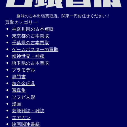
趣味の古本出張買取店。関東一円お任せください！
買取カテゴリー
神奈川県の古本買取
東京都の古本買取
千葉県の古本買取
ゲームポスターの買取
精神世界・神秘
埼玉県の古本買取
プラモデル
専門書
超合金玩具
写真集
ソフビ人形
漫画
芸能雑誌・雑誌
エアガン
映画関連書籍