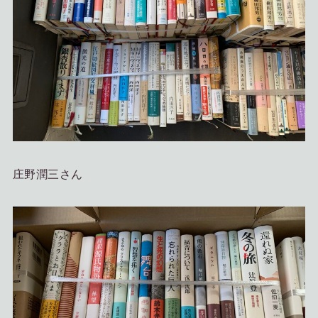
庄野潤三さん