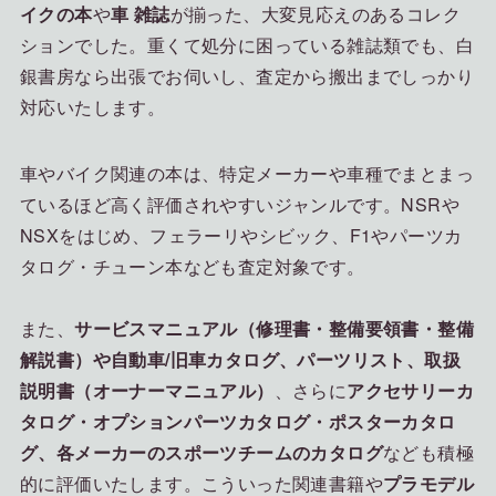
イクの本
や
車 雑誌
が揃った、大変見応えのあるコレク
ションでした。重くて処分に困っている雑誌類でも、白
銀書房なら出張でお伺いし、査定から搬出までしっかり
対応いたします。
車やバイク関連の本は、特定メーカーや車種でまとまっ
ているほど高く評価されやすいジャンルです。NSRや
NSXをはじめ、フェラーリやシビック、F1やパーツカ
タログ・チューン本なども査定対象です。
また、
サービスマニュアル（修理書・整備要領書・整備
解説書）や自動車/旧車カタログ、パーツリスト、取扱
説明書（オーナーマニュアル）
、さらに
アクセサリーカ
タログ・オプションパーツカタログ・ポスターカタロ
グ、各メーカーのスポーツチームのカタログ
なども積極
的に評価いたします。こういった関連書籍や
プラモデル