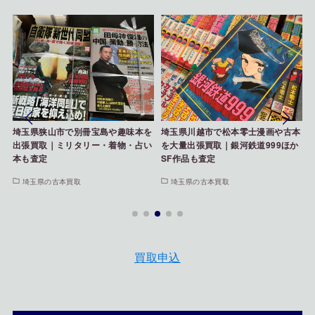
ト
埼玉県狭山市で別冊宝島や趣味本を
埼玉県川越市で松本零士漫画や古本
出張買取｜ミリタリー・着物・占い
を大量出張買取｜銀河鉄道999ほか
本も査定
SF作品も査定
埼玉県の古本買取
埼玉県の古本買取
買取申込