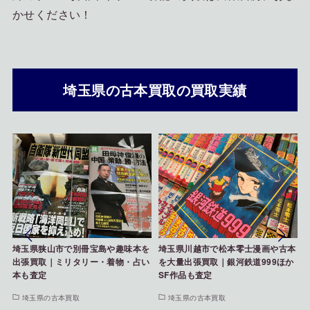
かせください！
埼玉県の古本買取の買取実績
を
埼玉県川越市で松本零士漫画や古本
新座市でヤングアニマルやベルセル
い
を大量出張買取｜銀河鉄道999ほか
ク関連本を出張買取｜漫画雑誌 買
SF作品も査定
取事例
埼玉県の古本買取
埼玉県の古本買取