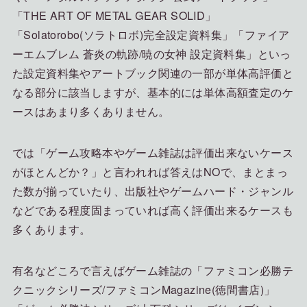
「THE ART OF METAL GEAR SOLID」
「Solatorobo(ソラトロボ)完全設定資料集」「ファイア
ーエムブレム 蒼炎の軌跡/暁の女神 設定資料集」といっ
た設定資料集やアートブック関連の一部が単体高評価と
なる部分に該当しますが、基本的には単体高額査定のケ
ースはあまり多くありません。
では「ゲーム攻略本やゲーム雑誌は評価出来ないケース
がほとんどか？」と言われれば答えはNOで、まとまっ
た数が揃っていたり、出版社やゲームハード・ジャンル
などである程度固まっていれば高く評価出来るケースも
多くあります。
有名などころで言えばゲーム雑誌の「ファミコン必勝テ
クニックシリーズ/ファミコンMagazine(徳間書店)」