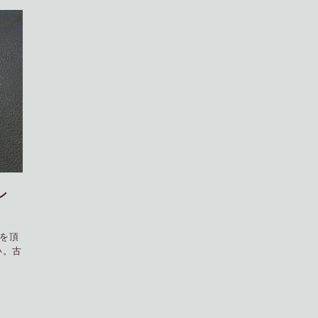
ン
を頂
い。古