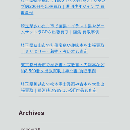
プ約200冊を出張買取｜週刊少年ジャンプ 買
取事例
埼玉県さいたま市で画集・イラスト集やゲー
ムサントラCDを出張買取｜画集 買取事例
埼玉県狭山市で別冊宝島や趣味本を出張買取
｜ミリタリー・着物・占い本も査定
東京都日野市で歴史書・宗教書・刀剣本など
約2,500冊を出張買取｜専門書 買取事例
埼玉県川越市で松本零士漫画や古本を大量出
張買取｜銀河鉄道999ほかSF作品も査定
Archives
2026年7月