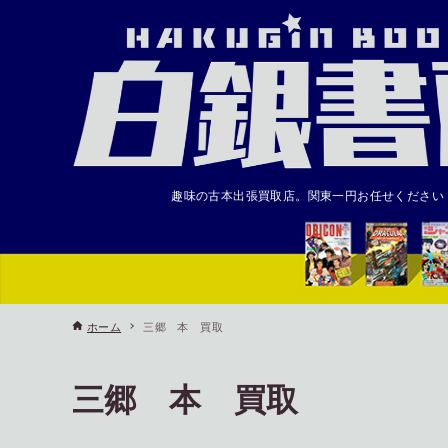
趣味の古本出張買取店。関東一円お任せください
ホーム
三郷 本 買取
三郷 本 買取