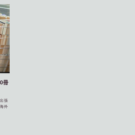
0冊
出張
海外