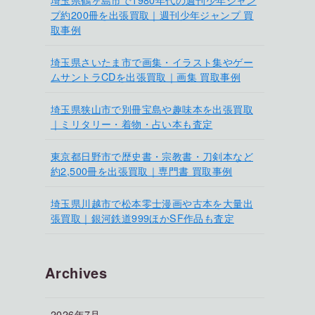
プ約200冊を出張買取｜週刊少年ジャンプ 買
取事例
埼玉県さいたま市で画集・イラスト集やゲー
ムサントラCDを出張買取｜画集 買取事例
埼玉県狭山市で別冊宝島や趣味本を出張買取
｜ミリタリー・着物・占い本も査定
東京都日野市で歴史書・宗教書・刀剣本など
約2,500冊を出張買取｜専門書 買取事例
埼玉県川越市で松本零士漫画や古本を大量出
張買取｜銀河鉄道999ほかSF作品も査定
Archives
2026年7月