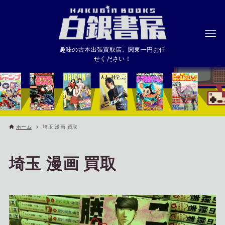
趣味の古本出張買取店。関東一円お任
せください！
ホーム
埼玉 漫画 買取
埼玉 漫画 買取