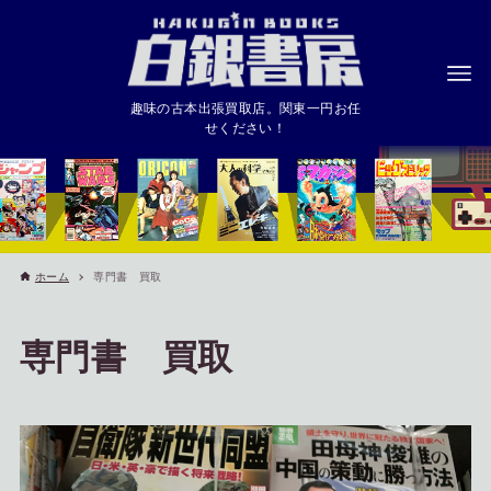
趣味の古本出張買取店。関東一円お任
せください！
ホーム
専門書 買取
専門書 買取