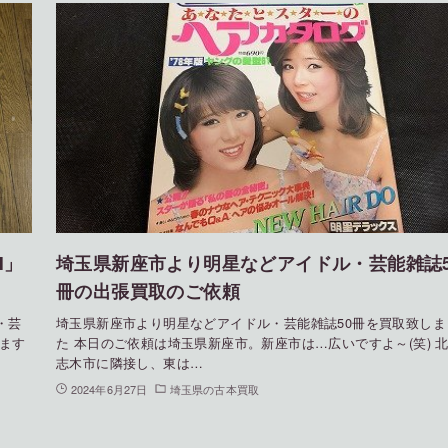
N」
埼玉県新座市より明星などアイドル・芸能雑誌5
冊の出張買取のご依頼
・芸
埼玉県新座市より明星などアイドル・芸能雑誌50冊を買取致しま
きます
た 本日のご依頼は埼玉県新座市。新座市は…広いですよ～(笑) 
志木市に隣接し、東は…
2024年6月27日
埼玉県の古本買取