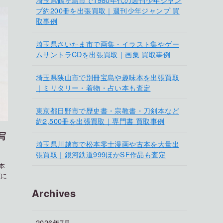
プ約200冊を出張買取｜週刊少年ジャンプ 買
取事例
埼玉県さいたま市で画集・イラスト集やゲー
ムサントラCDを出張買取｜画集 買取事例
埼玉県狭山市で別冊宝島や趣味本を出張買取
｜ミリタリー・着物・占い本も査定
東京都日野市で歴史書・宗教書・刀剣本など
約2,500冊を出張買取｜専門書 買取事例
写
埼玉県川越市で松本零士漫画や古本を大量出
張買取｜銀河鉄道999ほかSF作品も査定
本
区に
Archives
2026年7月