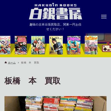
趣味の古本出張買取店。関東一円お任
せください！
ホーム
板橋 本 買取
板橋 本 買取