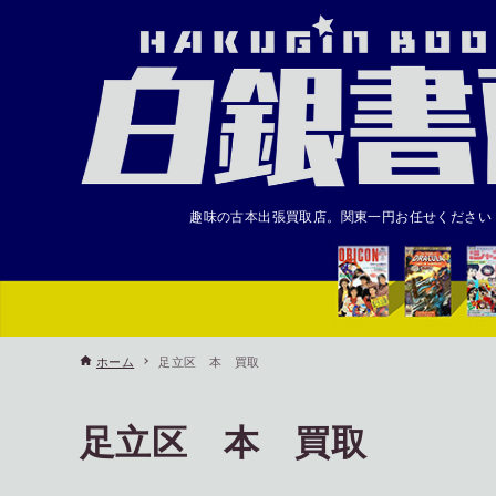
趣味の古本出張買取店。関東一円お任せください
ホーム
足立区 本 買取
足立区 本 買取