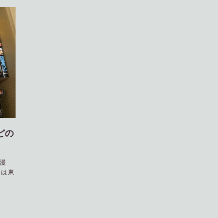
どの
漫
らは東