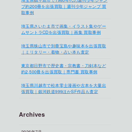
プ約200冊を出張買取｜週刊少年ジャンプ 買
取事例
埼玉県さいたま市で画集・イラスト集やゲー
ムサントラCDを出張買取｜画集 買取事例
埼玉県狭山市で別冊宝島や趣味本を出張買取
｜ミリタリー・着物・占い本も査定
東京都日野市で歴史書・宗教書・刀剣本など
約2,500冊を出張買取｜専門書 買取事例
埼玉県川越市で松本零士漫画や古本を大量出
張買取｜銀河鉄道999ほかSF作品も査定
Archives
2026年7月