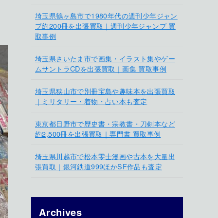
埼玉県鶴ヶ島市で1980年代の週刊少年ジャン
プ約200冊を出張買取｜週刊少年ジャンプ 買
取事例
埼玉県さいたま市で画集・イラスト集やゲー
ムサントラCDを出張買取｜画集 買取事例
埼玉県狭山市で別冊宝島や趣味本を出張買取
｜ミリタリー・着物・占い本も査定
東京都日野市で歴史書・宗教書・刀剣本など
約2,500冊を出張買取｜専門書 買取事例
埼玉県川越市で松本零士漫画や古本を大量出
張買取｜銀河鉄道999ほかSF作品も査定
Archives