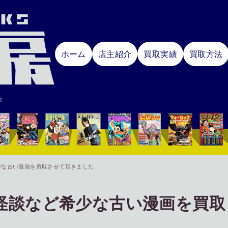
ホーム
店主紹介
買取実績
買取方法
！
少な古い漫画を買取させて頂きました
怪談など希少な古い漫画を買取