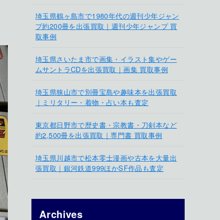
埼玉県鶴ヶ島市で1980年代の週刊少年ジャン
プ約200冊を出張買取｜週刊少年ジャンプ 買
取事例
埼玉県さいたま市で画集・イラスト集やゲー
ムサントラCDを出張買取｜画集 買取事例
埼玉県狭山市で別冊宝島や趣味本を出張買取
｜ミリタリー・着物・占い本も査定
東京都日野市で歴史書・宗教書・刀剣本など
約2,500冊を出張買取｜専門書 買取事例
埼玉県川越市で松本零士漫画や古本を大量出
張買取｜銀河鉄道999ほかSF作品も査定
Archives