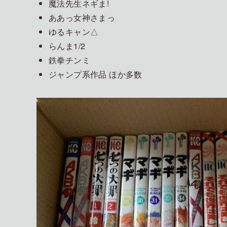
魔法先生ネギま!
ああっ女神さまっ
ゆるキャン△
らんま1/2
鉄拳チンミ
ジャンプ系作品 ほか多数