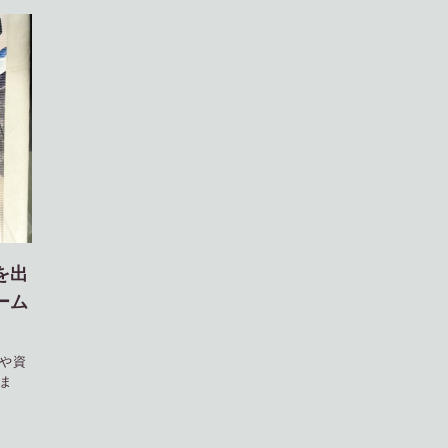
を出
ーム
や資
ま