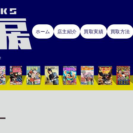
ホーム
店主紹介
買取実績
買取方法
！
ー