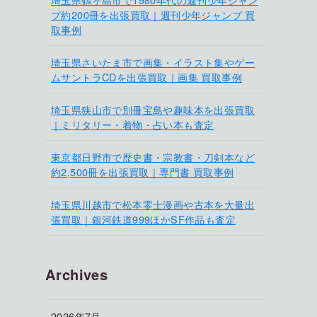
プ約200冊を出張買取｜週刊少年ジャンプ 買
取事例
埼玉県さいたま市で画集・イラスト集やゲー
ムサントラCDを出張買取｜画集 買取事例
埼玉県狭山市で別冊宝島や趣味本を出張買取
｜ミリタリー・着物・占い本も査定
東京都日野市で歴史書・宗教書・刀剣本など
約2,500冊を出張買取｜専門書 買取事例
埼玉県川越市で松本零士漫画や古本を大量出
張買取｜銀河鉄道999ほかSF作品も査定
Archives
2026年7月