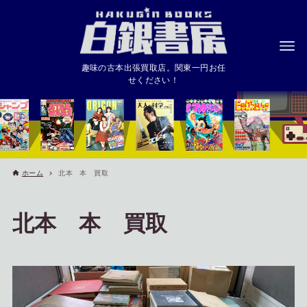
趣味の古本出張買取店。関東一円お任
せください！
ホーム
北本 本 買取
北本 本 買取