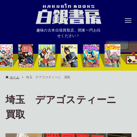
趣味の古本出張買取店。関東一円お任
せください！
ホーム
埼玉 デアゴスティーニ 買取
埼玉 デアゴスティーニ
買取