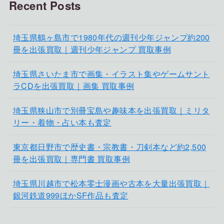
Recent Posts
埼玉県鶴ヶ島市で1980年代の週刊少年ジャンプ約200
冊を出張買取｜週刊少年ジャンプ 買取事例
埼玉県さいたま市で画集・イラスト集やゲームサント
ラCDを出張買取｜画集 買取事例
埼玉県狭山市で別冊宝島や趣味本を出張買取｜ミリタ
リー・着物・占い本も査定
東京都日野市で歴史書・宗教書・刀剣本など約2,500
冊を出張買取｜専門書 買取事例
埼玉県川越市で松本零士漫画や古本を大量出張買取｜
銀河鉄道999ほかSF作品も査定