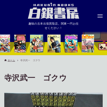
趣味の古本出張買取店。関東一円お任
せください！
ホーム
寺沢武一 ゴクウ
寺沢武一 ゴクウ