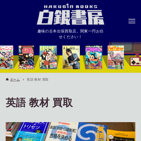
趣味の古本出張買取店。関東一円お任
せください！
ホーム
英語 教材 買取
英語 教材 買取